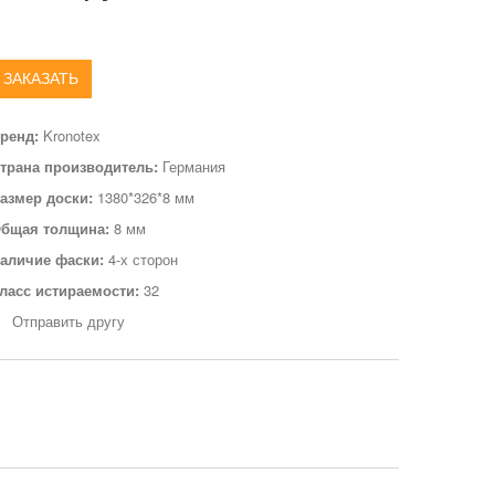
ЗАКАЗАТЬ
ренд:
Kronotex
трана производитель:
Германия
азмер доски:
1380*326*8 мм
бщая толщина:
8 мм
аличие фаски:
4-х сторон
ласс истираемости:
32
Отправить другу