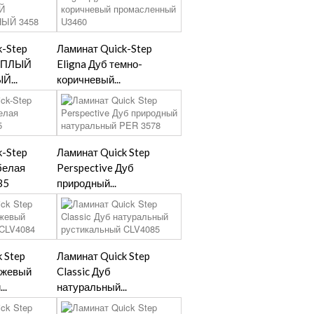
k-Step
Ламинат Quick-Step
ТЕПЛЫЙ
Eligna Дуб темно-
...
коричневый...
k-Step
Ламинат Quick Step
белая
Perspective Дуб
35
природный...
 Step
Ламинат Quick Step
бежевый
Classic Дуб
..
натуральный...