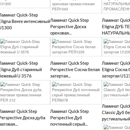
Ламинат Quick-Step
Ламинат Quick Step
Ламинат Quic
Eligna Венге интенсивный
Perspective Доска
Eligna ДУБ 
U1300
ореховая...
НАТУРАЛЬНЫЙ
Ламинат Quick-Step
Ламинат Quick Step
Ламинат Quic
Eligna Дуб старинный
Perspective Сосна белая
Eligna Сосна 
бежевый U 3576
затертая...
затертая U12
Ламинат Quick
Ламинат Quick Step
Ламинат Quick Step
Classic Дуб 
Perspective Доска дуба
Perspective Дуб
рустикальный.
матовая...
почтенный серый...