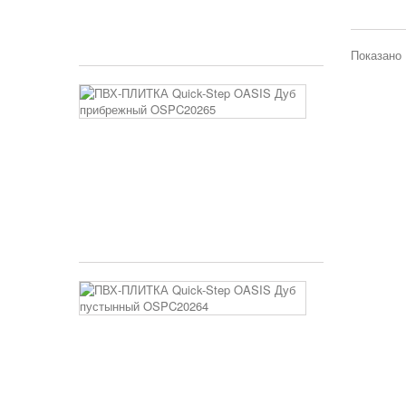
AVHBU4036
5 250 руб
Показано 
ПВХ-
ПЛИТКА
Quick-
Step
OASIS
Дуб
прибрежный
OSPC20265
3 400 руб
ПВХ-
ПЛИТКА
Quick-
Step
OASIS
Дуб
пустынный
OSPC20264