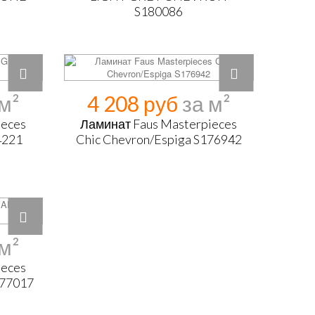
S180086
4 208 руб
ieces
Ламинат Faus Masterpieces
4221
Chic Chevron/Espiga S176942
ieces
77017