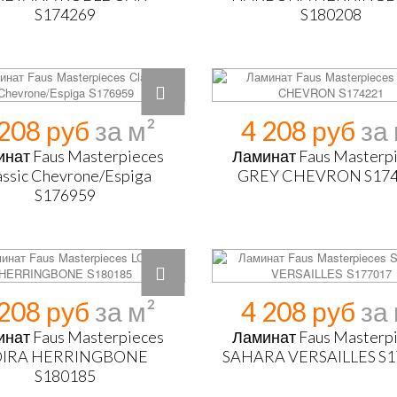
S174269
S180208
 208 руб
4 208 руб
нат Faus Masterpieces
Ламинат Faus Masterp
assic Chevrone/Espiga
GREY CHEVRON S17
S176959
 208 руб
4 208 руб
нат Faus Masterpieces
Ламинат Faus Masterp
OIRA HERRINGBONE
SAHARA VERSAILLES S1
S180185