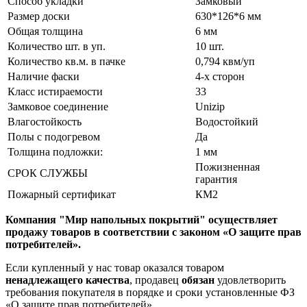
Способ укладки
Замковый
Размер доски
630*126*6 мм
Общая толщина
6 мм
Количество шт. в уп.
10 шт.
Количество кв.м. в пачке
0,794 квм/уп
Наличие фаски
4-х сторон
Класс истираемости
33
Замковое соединение
Unizip
Влагостойкость
Водостойкий
Полы с подогревом
Да
Толщина подложки:
1 мм
Пожизненная
СРОК СЛУЖБЫ
гарантия
Пожарный сертификат
КМ2
Компания "Мир напольных покрытий" осуществляет
продажу товаров в соответствии с законом «О защите прав
потребителей».
Если купленный у нас товар оказался товаром
ненадлежащего качества
, продавец
обязан
удовлетворить
требования покупателя в порядке и сроки установленные ФЗ
«О защите прав потребителей».