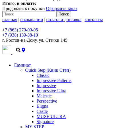
Итого, к оплате:
Продолжить покупки
Оформить заказ
Поиск
главная
|
о компании
|
оплата и доставка
|
контакты
+7 (863) 279-09-05
+7 (938) 139-38-10
г. Ростов-на-Дону, ул. Стачки 145
+7 (938) 139-38-10
Ламинат
Quick Step (Квик Степ)
Classic
Impressive Patterns
Impressive
Impressive Ultra
Majestic
Perspective
Eligna
Castle
MUSE ULTRA
Signature
MY STEP