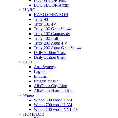
LOC FLOOR Plus
LOC FLOOR Arctic
HARO
HARO CHEVRON
Tritty 90
Tritty 100 4V
Tritty 100 Gran Via 4v
Tritty 100 Campus 4v
Tritty 100 Loft
Tritty 200 Aqua 4 V
Tritty 200 Aqua Gran Via 4v
Daily Edition 7 мм
Daily Edition 8 мм
ECO
Arto Synergy
Lagoon
Enigma
Enigma classic
AlixFloor City Line
AlixFloor Natural Line
Wineo
Wineo 500 wood L V4
Wineo 700 wood L V4
Wineo 700 wood XXL 4V
HOMFLOR