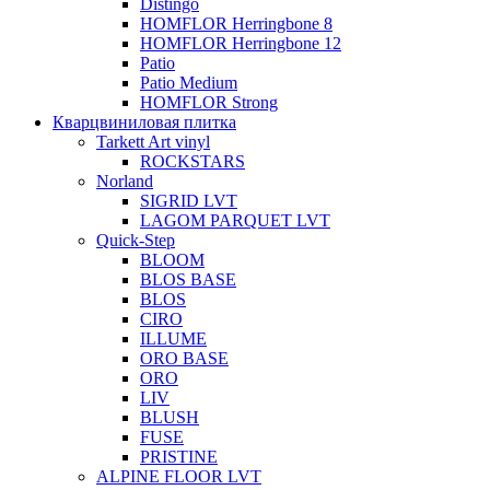
Distingo
HOMFLOR Herringbone 8
HOMFLOR Herringbone 12
Patio
Patio Medium
HOMFLOR Strong
Кварцвиниловая плитка
Tarkett Art vinyl
ROCKSTARS
Norland
SIGRID LVT
LAGOM PARQUET LVT
Quick-Step
BLOOM
BLOS BASE
BLOS
CIRO
ILLUME
ORO BASE
ORO
LIV
BLUSH
FUSE
PRISTINE
ALPINE FLOOR LVT