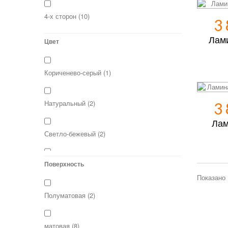
4-х сторон
(10)
3
Лам
Цвет
Кориченево-серый
(1)
Натуральный
(2)
3
Лам
Светло-бежевый
(2)
Светлый
Поверхность
(1)
Показано 
Серо-Бежевый
(1)
Полуматовая
(2)
Серо-бежевый
(1)
матовая
(8)