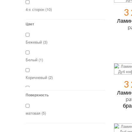
4-х сторон
(10)
3
Ламин
Цвет
p
Бежевый
(3)
Белый
(1)
Коричневый
(2)
3
Ламин
Красный
Поверхность
(1)
pa
бра
Натуральный
(1)
матовая
(5)
Светлый
(1)