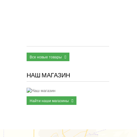
Quick-
Step
VOLCANO
Бетон
Темный
VSPC20257
2 950 руб
Все новые товары
НАШ МАГАЗИН
Найти наши магазины