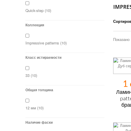
IMPRE
Quick-step
(10)
Сортиров
Коллекция
Показано 
Impressive patterns
(10)
Класс истираемости
33
(10)
1
Общая толщина
Ламин
patt
бра
12 мм
(10)
Наличие фаски