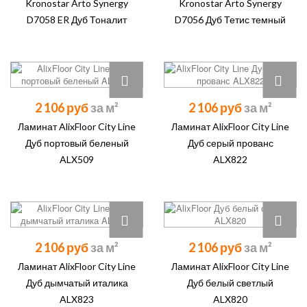
Kronostar Arto Synergy
Kronostar Arto Synergy
D7058 ER Дуб Тоналит
D7056 Дуб Тетис темный
2 106 руб
2 106 руб
Ламинат AlixFloor City Line
Ламинат AlixFloor City Line
Дуб портовый беленый
Дуб серый прованс
ALX509
ALX822
2 106 руб
2 106 руб
Ламинат AlixFloor City Line
Ламинат AlixFloor City Line
Дуб дымчатый италика
Дуб белый светлый
ALX823
ALX820