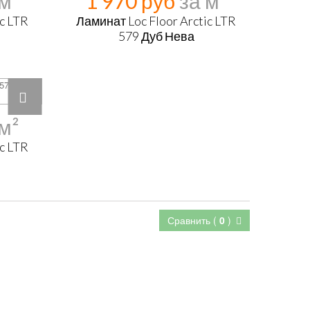
1 970 руб
ic LTR
Ламинат Loc Floor Arctic LTR
579 Дуб Нева
ic LTR
Сравнить (
0
)