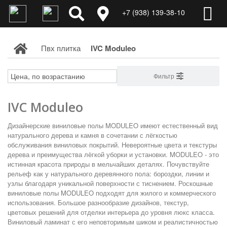
+7 (938) 139-38-10
Пвх плитка
IVC Moduleo
Фильтр
IVC Moduleo
Дизайнерские виниловые полы
MODULEO
имеют естественный вид
натурального дерева и камня в сочетании с лёгкостью
обслуживания виниловых покрытий. Невероятные цвета и текстуры
дерева и преимущества лёгкой уборки и установки.
MODULEO
- это
истинная красота природы в мельчайших деталях. Почувствуйте
рельеф как у натурального деревянного пола: бороздки, линии и
узлы благодаря уникальной поверхности с тиснением.
Роскошные
виниловые полы
MODULEO
подходят для жилого и коммерческого
использования. Большое разнообразие дизайнов, текстур,
цветовых решений для отделки интерьера до уровня люкс
класса.
Виниловый ламинат с его неповторимым шиком и реалистичностью