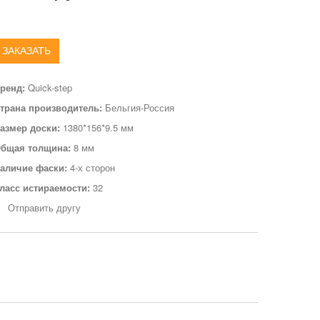
ЗАКАЗАТЬ
ренд:
Quick-step
трана производитель:
Бельгия-Россия
азмер доски:
1380*156*9.5 мм
бщая толщина:
8 мм
аличие фаски:
4-х сторон
ласс истираемости:
32
Отправить другу