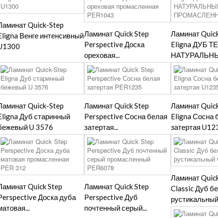
Ламинат Quick-Step
Ламинат Quick Step
Ламинат Quic
Eligna Венге интенсивный
Perspective Доска
Eligna ДУБ 
U1300
ореховая...
НАТУРАЛЬНЫЙ
Ламинат Quick-Step
Ламинат Quick Step
Ламинат Quic
Eligna Дуб старинный
Perspective Сосна белая
Eligna Сосна 
бежевый U 3576
затертая...
затертая U12
Ламинат Quick
Ламинат Quick Step
Ламинат Quick Step
Classic Дуб 
Perspective Доска дуба
Perspective Дуб
рустикальный.
матовая...
почтенный серый...