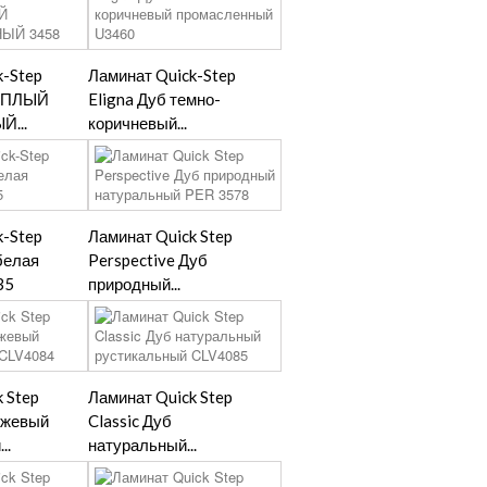
k-Step
Ламинат Quick-Step
ТЕПЛЫЙ
Eligna Дуб темно-
...
коричневый...
k-Step
Ламинат Quick Step
белая
Perspective Дуб
35
природный...
 Step
Ламинат Quick Step
бежевый
Classic Дуб
..
натуральный...