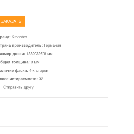
ЗАКАЗАТЬ
ренд:
Kronotex
трана производитель:
Германия
азмер доски:
1380*326*8 мм
бщая толщина:
8 мм
аличие фаски:
4-х сторон
ласс истираемости:
32
Отправить другу