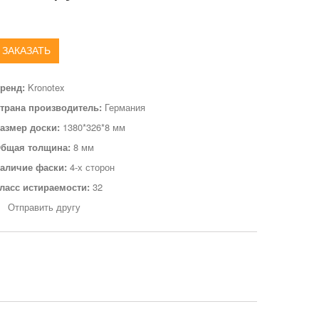
ЗАКАЗАТЬ
ренд:
Kronotex
трана производитель:
Германия
азмер доски:
1380*326*8 мм
бщая толщина:
8 мм
аличие фаски:
4-х сторон
ласс истираемости:
32
Отправить другу