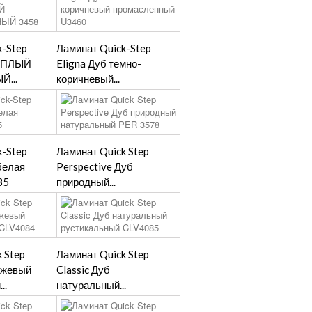
k-Step
Ламинат Quick-Step
ТЕПЛЫЙ
Eligna Дуб темно-
...
коричневый...
k-Step
Ламинат Quick Step
белая
Perspective Дуб
35
природный...
 Step
Ламинат Quick Step
бежевый
Classic Дуб
..
натуральный...