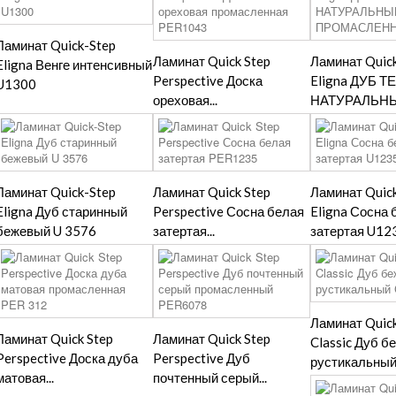
Ламинат Quick-Step
Ламинат Quick Step
Ламинат Quic
Eligna Венге интенсивный
Perspective Доска
Eligna ДУБ 
U1300
ореховая...
НАТУРАЛЬНЫЙ
Ламинат Quick-Step
Ламинат Quick Step
Ламинат Quic
Eligna Дуб старинный
Perspective Сосна белая
Eligna Сосна 
бежевый U 3576
затертая...
затертая U12
Ламинат Quick
Ламинат Quick Step
Ламинат Quick Step
Classic Дуб 
Perspective Доска дуба
Perspective Дуб
рустикальный.
матовая...
почтенный серый...