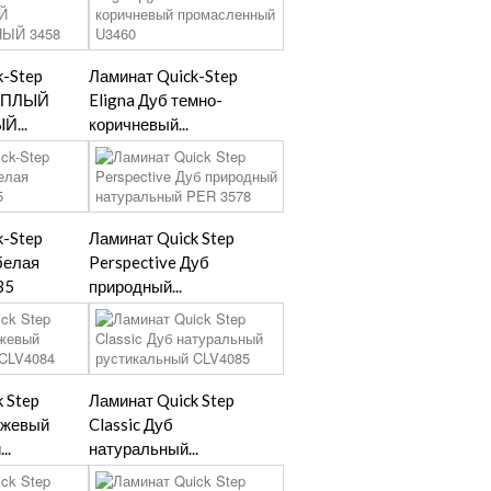
k-Step
Ламинат Quick-Step
ТЕПЛЫЙ
Eligna Дуб темно-
...
коричневый...
k-Step
Ламинат Quick Step
белая
Perspective Дуб
35
природный...
 Step
Ламинат Quick Step
бежевый
Classic Дуб
..
натуральный...