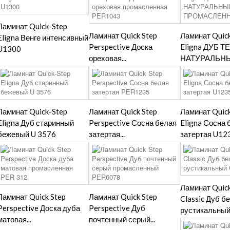
Ламинат Quick-Step
Ламинат Quick Step
Ламинат Quic
Eligna Венге интенсивный
Perspective Доска
Eligna ДУБ 
U1300
ореховая...
НАТУРАЛЬНЫЙ
Ламинат Quick-Step
Ламинат Quick Step
Ламинат Quic
Eligna Дуб старинный
Perspective Сосна белая
Eligna Сосна 
бежевый U 3576
затертая...
затертая U12
Ламинат Quick
Ламинат Quick Step
Ламинат Quick Step
Classic Дуб 
Perspective Доска дуба
Perspective Дуб
рустикальный.
матовая...
почтенный серый...