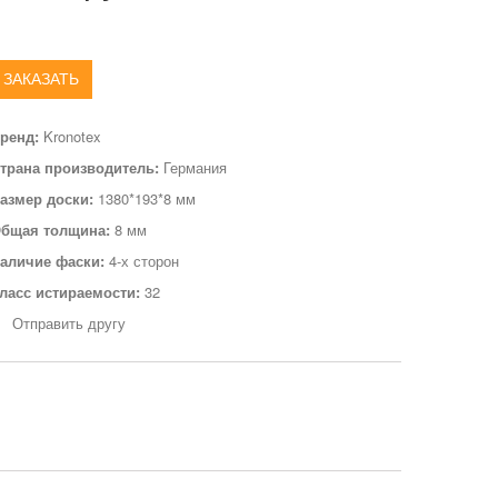
ЗАКАЗАТЬ
ренд:
Kronotex
трана производитель:
Германия
азмер доски:
1380*193*8 мм
бщая толщина:
8 мм
аличие фаски:
4-х сторон
ласс истираемости:
32
Отправить другу