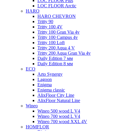
LOC FLOOR Plus
LOC FLOOR Arctic
HARO
HARO CHEVRON
Tritty 90
Tritty 100 4V
Tritty 100 Gran Via 4v
Tritty 100 Campus 4v
Tritty 100 Loft
Tritty 200 Aqua 4 V
Tritty 200 Aqua Gran Via 4v
Daily Edition 7 мм
Daily Edition 8 мм
ECO
Arto Synergy
Lagoon
Enigma
Enigma classic
AlixFloor City Line
AlixFloor Natural Line
Wineo
Wineo 500 wood L V4
Wineo 700 wood L V4
Wineo 700 wood XXL 4V
HOMFLOR