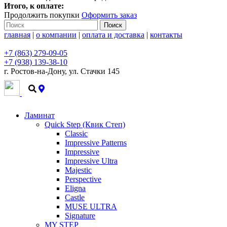
Итого, к оплате:
Продолжить покупки
Оформить заказ
Поиск
главная
|
о компании
|
оплата и доставка
|
контакты
+7 (863) 279-09-05
+7 (938) 139-38-10
г. Ростов-на-Дону, ул. Стачки 145
+7 (938) 139-38-10
Ламинат
Quick Step (Квик Степ)
Classic
Impressive Patterns
Impressive
Impressive Ultra
Majestic
Perspective
Eligna
Castle
MUSE ULTRA
Signature
MY STEP