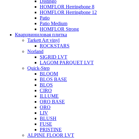
Distingo
HOMFLOR Herringbone 8
HOMFLOR Herringbone 12
Patio
Patio Medium
HOMFLOR Strong
Кварцвиниловая плитка
Tarkett Art vinyl
ROCKSTARS
Norland
SIGRID LVT
LAGOM PARQUET LVT
Quick-Step
BLOOM
BLOS BASE
BLOS
CIRO
ILLUME
ORO BASE
ORO
LIV
BLUSH
FUSE
PRISTINE
ALPINE FLOOR LVT