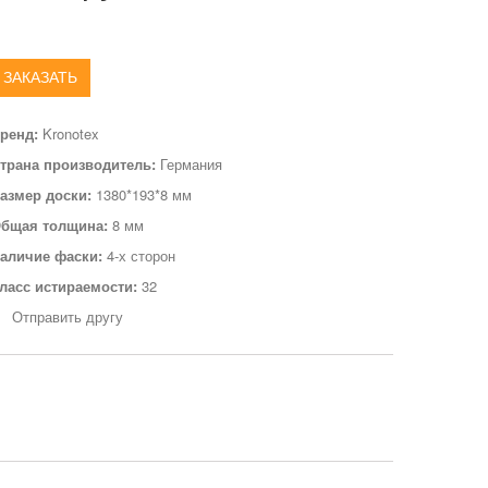
ЗАКАЗАТЬ
ренд:
Kronotex
трана производитель:
Германия
азмер доски:
1380*193*8 мм
бщая толщина:
8 мм
аличие фаски:
4-х сторон
ласс истираемости:
32
Отправить другу