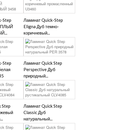
k-Step
Ламинат Quick-Step
ТЕПЛЫЙ
Eligna Дуб темно-
...
коричневый...
k-Step
Ламинат Quick Step
белая
Perspective Дуб
35
природный...
 Step
Ламинат Quick Step
бежевый
Classic Дуб
..
натуральный...