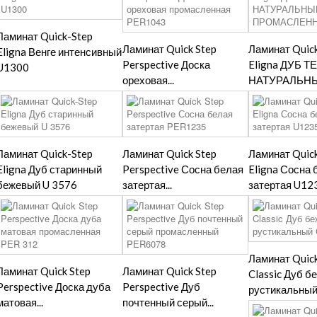
Ламинат Quick-Step
Ламинат Quick Step
Ламинат Quic
Eligna Венге интенсивный
Perspective Доска
Eligna ДУБ 
U1300
ореховая...
НАТУРАЛЬНЫЙ
Ламинат Quick-Step
Ламинат Quick Step
Ламинат Quic
Eligna Дуб старинный
Perspective Сосна белая
Eligna Сосна 
бежевый U 3576
затертая...
затертая U12
Ламинат Quick
Ламинат Quick Step
Ламинат Quick Step
Classic Дуб 
Perspective Доска дуба
Perspective Дуб
рустикальный.
матовая...
почтенный серый...