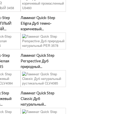
k-Step
Ламинат Quick-Step
ТЕПЛЫЙ
Eligna Дуб темно-
...
коричневый...
k-Step
Ламинат Quick Step
белая
Perspective Дуб
35
природный...
 Step
Ламинат Quick Step
бежевый
Classic Дуб
..
натуральный...