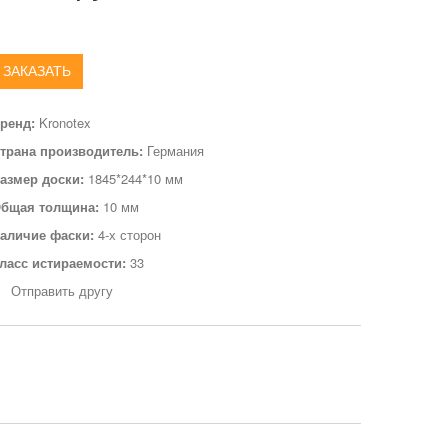
ЗАКАЗАТЬ
ренд:
Kronotex
трана производитель:
Германия
азмер доски:
1845*244*10 мм
бщая толщина:
10 мм
аличие фаски:
4-х сторон
ласс истираемости:
33
Отправить другу