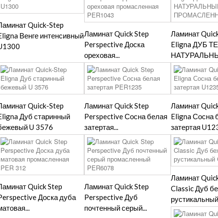
Ламинат Quick-Step
Ламинат Quick Step
Ламинат Quic
Eligna Венге интенсивный
Perspective Доска
Eligna ДУБ 
U1300
ореховая...
НАТУРАЛЬНЫЙ
Ламинат Quick-Step
Ламинат Quick Step
Ламинат Quic
Eligna Дуб старинный
Perspective Сосна белая
Eligna Сосна 
бежевый U 3576
затертая...
затертая U12
Ламинат Quick
Ламинат Quick Step
Ламинат Quick Step
Classic Дуб 
Perspective Доска дуба
Perspective Дуб
рустикальный.
матовая...
почтенный серый...