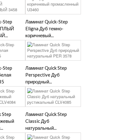
k-Step
Ламинат Quick-Step
ТЕПЛЫЙ
Eligna Дуб темно-
...
коричневый...
k-Step
Ламинат Quick Step
белая
Perspective Дуб
35
природный...
 Step
Ламинат Quick Step
бежевый
Classic Дуб
..
натуральный...