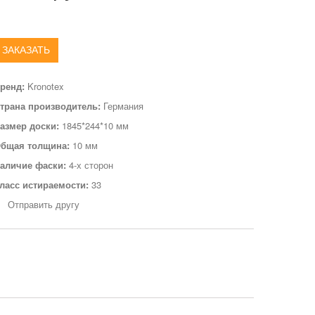
ЗАКАЗАТЬ
ренд:
Kronotex
трана производитель:
Германия
азмер доски:
1845*244*10 мм
бщая толщина:
10 мм
аличие фаски:
4-х сторон
ласс истираемости:
33
Отправить другу