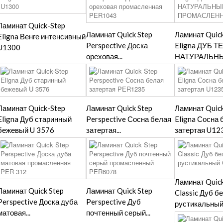
Ламинат Quick-Step
Ламинат Quick Step
Ламинат Quic
Eligna Венге интенсивный
Perspective Доска
Eligna ДУБ 
U1300
ореховая...
НАТУРАЛЬНЫЙ
Ламинат Quick-Step
Ламинат Quick Step
Ламинат Quic
Eligna Дуб старинный
Perspective Сосна белая
Eligna Сосна 
бежевый U 3576
затертая...
затертая U12
Ламинат Quick
Ламинат Quick Step
Ламинат Quick Step
Classic Дуб 
Perspective Доска дуба
Perspective Дуб
рустикальный.
матовая...
почтенный серый...