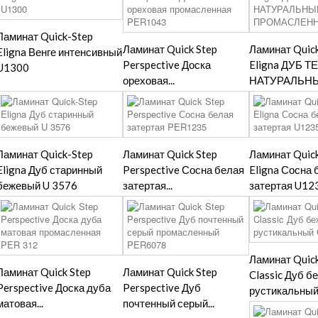
Ламинат Quick-Step
Ламинат Quick Step
Ламинат Quic
Eligna Венге интенсивный
Perspective Доска
Eligna ДУБ 
U1300
ореховая...
НАТУРАЛЬНЫЙ
Ламинат Quick-Step
Ламинат Quick Step
Ламинат Quic
Eligna Дуб старинный
Perspective Сосна белая
Eligna Сосна 
бежевый U 3576
затертая...
затертая U12
Ламинат Quick
Ламинат Quick Step
Ламинат Quick Step
Classic Дуб 
Perspective Доска дуба
Perspective Дуб
рустикальный.
матовая...
почтенный серый...