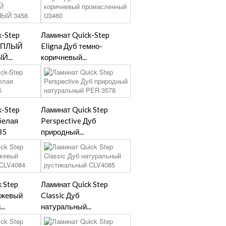
k-Step
Ламинат Quick-Step
ТЕПЛЫЙ
Eligna Дуб темно-
...
коричневый...
k-Step
Ламинат Quick Step
белая
Perspective Дуб
35
природный...
 Step
Ламинат Quick Step
бежевый
Classic Дуб
..
натуральный...