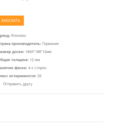
ЗАКАЗАТЬ
ренд:
Kronotex
трана производитель:
Германия
азмер доски:
1845*188*12мм
бщая толщина:
12 мм
аличие фаски:
4-х сторон
ласс истираемости:
33
Отправить другу