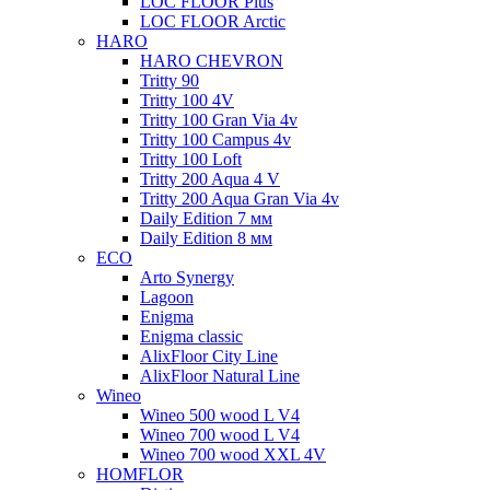
LOC FLOOR Plus
LOC FLOOR Arctic
HARO
HARO CHEVRON
Tritty 90
Tritty 100 4V
Tritty 100 Gran Via 4v
Tritty 100 Campus 4v
Tritty 100 Loft
Tritty 200 Aqua 4 V
Tritty 200 Aqua Gran Via 4v
Daily Edition 7 мм
Daily Edition 8 мм
ECO
Arto Synergy
Lagoon
Enigma
Enigma classic
AlixFloor City Line
AlixFloor Natural Line
Wineo
Wineo 500 wood L V4
Wineo 700 wood L V4
Wineo 700 wood XXL 4V
HOMFLOR