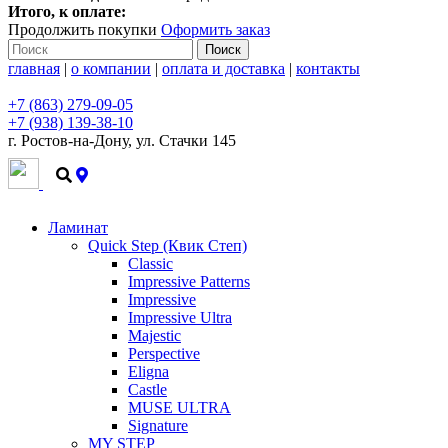
Итого, к оплате:
Продолжить покупки
Оформить заказ
Поиск
главная
|
о компании
|
оплата и доставка
|
контакты
+7 (863) 279-09-05
+7 (938) 139-38-10
г. Ростов-на-Дону, ул. Стачки 145
+7 (938) 139-38-10
Ламинат
Quick Step (Квик Степ)
Classic
Impressive Patterns
Impressive
Impressive Ultra
Majestic
Perspective
Eligna
Castle
MUSE ULTRA
Signature
MY STEP