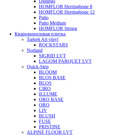
Distingo
HOMFLOR Herringbone 8
HOMFLOR Herringbone 12
Patio
Patio Medium
HOMFLOR Strong
Кварцвиниловая плитка
Tarkett Art vinyl
ROCKSTARS
Norland
SIGRID LVT
LAGOM PARQUET LVT
Quick-Step
BLOOM
BLOS BASE
BLOS
CIRO
ILLUME
ORO BASE
ORO
LIV
BLUSH
FUSE
PRISTINE
ALPINE FLOOR LVT