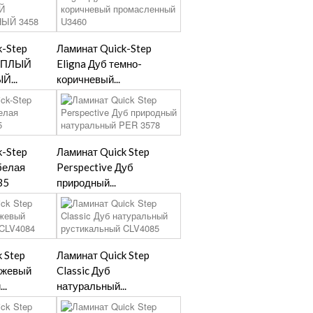
k-Step
Ламинат Quick-Step
ТЕПЛЫЙ
Eligna Дуб темно-
...
коричневый...
k-Step
Ламинат Quick Step
белая
Perspective Дуб
35
природный...
 Step
Ламинат Quick Step
бежевый
Classic Дуб
..
натуральный...