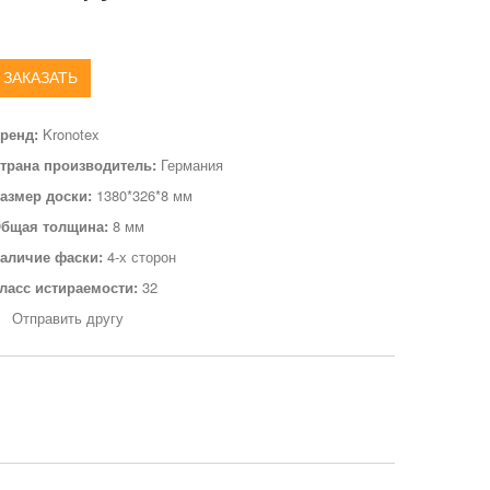
ЗАКАЗАТЬ
ренд:
Kronotex
трана производитель:
Германия
азмер доски:
1380*326*8 мм
бщая толщина:
8 мм
аличие фаски:
4-х сторон
ласс истираемости:
32
Отправить другу