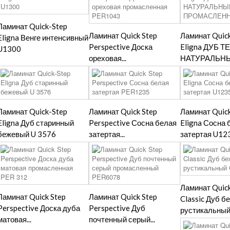
Ламинат Quick-Step
Ламинат Quick Step
Ламинат Quic
Eligna Венге интенсивный
Perspective Доска
Eligna ДУБ 
U1300
ореховая...
НАТУРАЛЬНЫЙ
Ламинат Quick-Step
Ламинат Quick Step
Ламинат Quic
Eligna Дуб старинный
Perspective Сосна белая
Eligna Сосна 
бежевый U 3576
затертая...
затертая U12
Ламинат Quick
Ламинат Quick Step
Ламинат Quick Step
Classic Дуб 
Perspective Доска дуба
Perspective Дуб
рустикальный.
матовая...
почтенный серый...